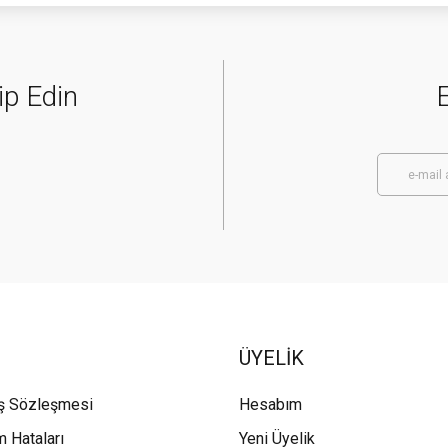
ip Edin
E
ÜYELİK
ış Sözleşmesi
Hesabım
m Hataları
Yeni Üyelik