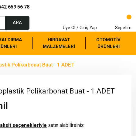
542 659 56 78
ARA
Üye Ol / Giriş Yap
Sepetim
 KALDIRMA
HIRDAVAT
OTOMOTİV
RÜNLERİ
MALZEMELERİ
ÜRÜNLERİ
tik Polikarbonat Buat - 1 ADET
lastik Polikarbonat Buat - 1 ADET
il
taksit seçenekleriyle
satın alabilirsiniz