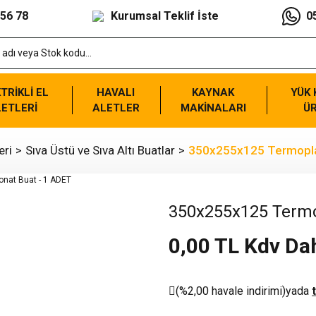
 56 78
Kurumsal Teklif İste
0
TRİKLİ EL
HAVALI
KAYNAK
YÜK
ETLERİ
ALETLER
MAKİNALARI
Ü
eri
Sıva Üstü ve Sıva Altı Buatlar
350x255x125 Termoplas
350x255x125 Termop
0,00 TL Kdv Dah
(%2,00 havale indirimi)
yada