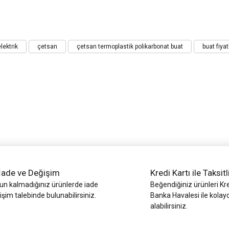
iz gördüğünüz noktaları öneri formunu kullanarak tarafımıza iletebilirsiniz.
lektrik
çetsan
çetsan termoplastik polikarbonat buat
buat fiyat
Bu ürüne ilk yorumu siz yapın!
Yorum Yaz
İade ve Değişim
Kredi Kartı ile Taksitl
 kalmadığınız ürünlerde iade
Beğendiğiniz ürünleri Kre
işim talebinde bulunabilirsiniz.
Gönder
Banka Havalesi ile kolay
alabilirsiniz.