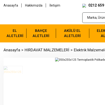
0212 659
Anasayfa
Hakkımızda
İletişim
EL
BAHÇE
AKÜLÜ EL
ELEK
ALETLERİ
ALETLERİ
ALETLERİ
AL
Anasayfa
HIRDAVAT MALZEMELERİ
Elektrik Malzemel