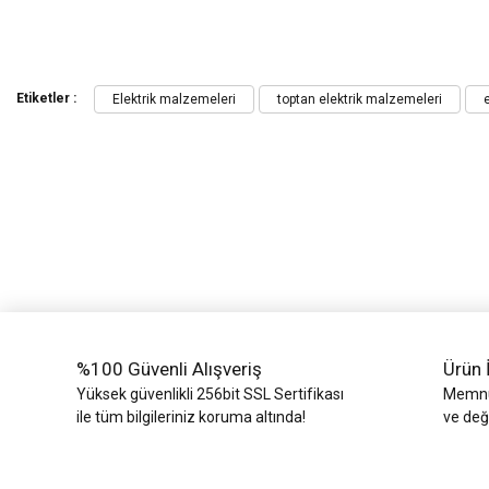
Bu ürünün fiyat bilgisi, resim, ürün açıklamalarında ve diğer konularda yeters
Görüş ve önerileriniz için teşekkür ederiz.
Etiketler :
Elektrik malzemeleri
toptan elektrik malzemeleri
e
Ürün resmi kalitesiz, bozuk veya görüntülenemiyor.
Ürün açıklamasında eksik bilgiler bulunuyor.
Ürün bilgilerinde hatalar bulunuyor.
Ürün fiyatı diğer sitelerden daha pahalı.
Bu ürüne benzer farklı alternatifler olmalı.
%100 Güvenli Alışveriş
Ürün 
Yüksek güvenlikli 256bit SSL Sertifikası
Memnun
ile tüm bilgileriniz koruma altında!
ve değ