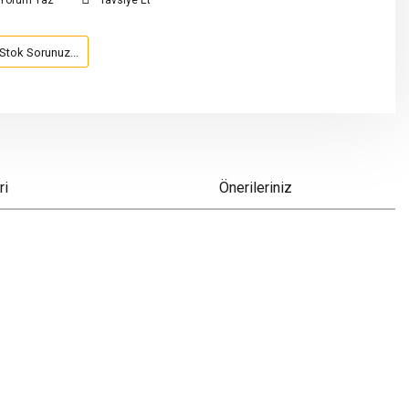
Yorum Yaz
Tavsiye Et
Stok Sorunuz...
ri
Önerileriniz