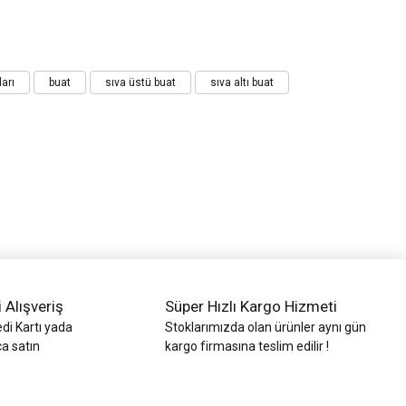
ları
buat
sıva üstü buat
sıva altı buat
i Alışveriş
Süper Hızlı Kargo Hizmeti
di Kartı yada
Stoklarımızda olan ürünler aynı gün
ca satın
kargo firmasına teslim edilir !