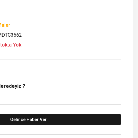
aier
MDTC3562
tokta Yok
Neredeyiz ?
Gelince Haber Ver