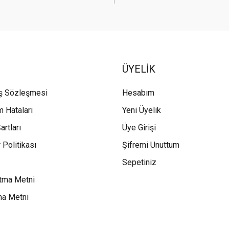
ÜYELİK
ış Sözleşmesi
Hesabım
m Hataları
Yeni Üyelik
artları
Üye Girişi
 Politikası
Şifremi Unuttum
Sepetiniz
tma Metni
ma Metni