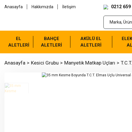
0212 659
Anasayfa
Hakkımızda
İletişim
EL
BAHÇE
AKÜLÜ EL
ELEK
ALETLERİ
ALETLERİ
ALETLERİ
AL
Anasayfa
Kesici Grubu
Manyetik Matkap Uçları
T.C.T