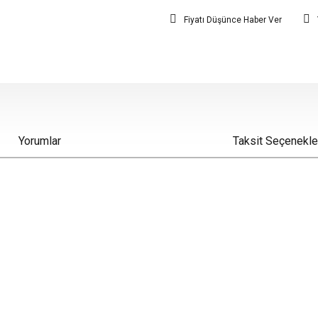
Fiyatı Düşünce Haber Ver
Yorumlar
Taksit Seçenekle
iz gördüğünüz noktaları öneri formunu kullanarak tarafımıza iletebilirsiniz.
Bu ürüne ilk yorumu siz yapın!
Yorum Yaz