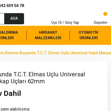
542 659 56 78
ARA
Üye Ol / Giriş Yap
Sepetim
 KALDIRMA
HIRDAVAT
OTOMOTİV
RÜNLERİ
MALZEMELERİ
ÜRÜNLERİ
m Kesme Boyunda T.C.T. Elmas Uçlu Universal Saplı Many
da T.C.T. Elmas Uçlu Universal
tkap Uçları 62mm
v Dahil
satın alabilirsiniz