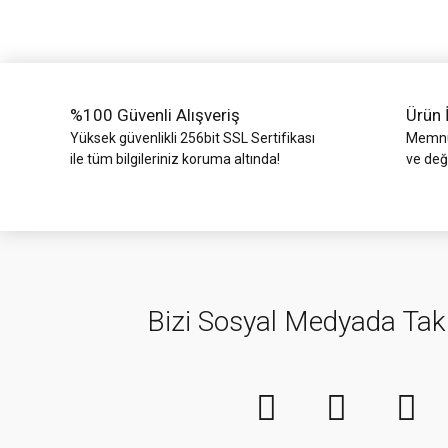
Ürün bilgilerinde hatalar bulunuyor.
Ürün fiyatı diğer sitelerden daha pahalı.
Bu ürüne benzer farklı alternatifler olmalı.
%100 Güvenli Alışveriş
Ürün 
Yüksek güvenlikli 256bit SSL Sertifikası
Memnun
ile tüm bilgileriniz koruma altında!
ve değ
Bizi Sosyal Medyada Tak