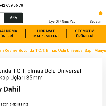
542 659 56 78
ARA
Üye Ol / Giriş Yap
Sepetim
 KALDIRMA
HIRDAVAT
OTOMOTİV
RÜNLERİ
MALZEMELERİ
ÜRÜNLERİ
m Kesme Boyunda T.C.T. Elmas Uçlu Universal Saplı Many
da T.C.T. Elmas Uçlu Universal
tkap Uçları 35mm
v Dahil
satın alabilirsiniz