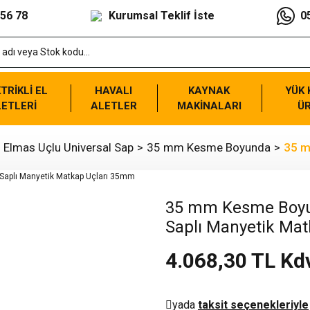
 56 78
Kurumsal Teklif İste
0
TRİKLİ EL
HAVALI
KAYNAK
YÜK
ETLERİ
ALETLER
MAKİNALARI
Ü
. Elmas Uçlu Universal Sap
35 mm Kesme Boyunda
35 m
35 mm Kesme Boyun
Saplı Manyetik Ma
4.068,30 TL Kd
yada
taksit seçenekleriyle