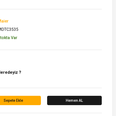
aier
MDTC3535
tokta Var
Neredeyiz ?
Sepete Ekle
Hemen AL