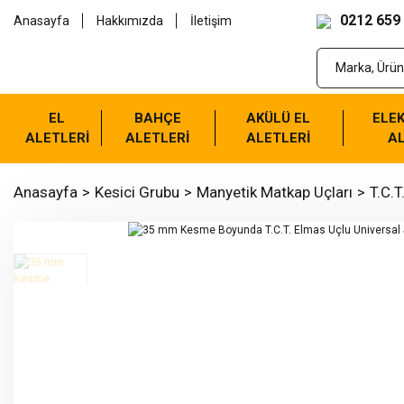
0212 659
Anasayfa
Hakkımızda
İletişim
EL
BAHÇE
AKÜLÜ EL
ELEK
ALETLERİ
ALETLERİ
ALETLERİ
AL
Anasayfa
Kesici Grubu
Manyetik Matkap Uçları
T.C.T