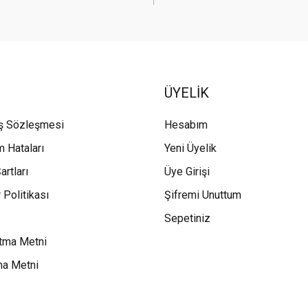
ÜYELİK
ış Sözleşmesi
Hesabım
m Hataları
Yeni Üyelik
artları
Üye Girişi
 Politikası
Şifremi Unuttum
Sepetiniz
tma Metni
ma Metni