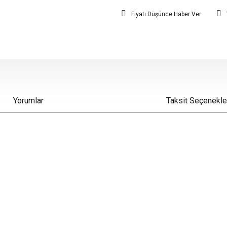
Fiyatı Düşünce Haber Ver
Yorumlar
Taksit Seçenekle
iz gördüğünüz noktaları öneri formunu kullanarak tarafımıza iletebilirsiniz.
Bu ürüne ilk yorumu siz yapın!
Yorum Yaz