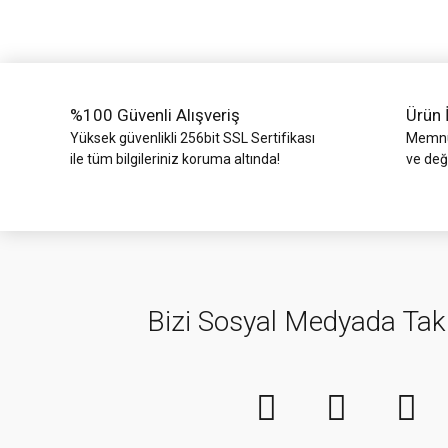
Ürün bilgilerinde hatalar bulunuyor.
Ürün fiyatı diğer sitelerden daha pahalı.
Bu ürüne benzer farklı alternatifler olmalı.
%100 Güvenli Alışveriş
Ürün 
Yüksek güvenlikli 256bit SSL Sertifikası
Memnun
ile tüm bilgileriniz koruma altında!
ve değ
Bizi Sosyal Medyada Tak