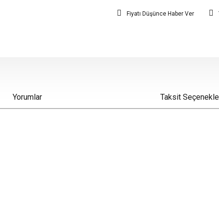
Fiyatı Düşünce Haber Ver
Yorumlar
Taksit Seçenekle
iz gördüğünüz noktaları öneri formunu kullanarak tarafımıza iletebilirsiniz.
Bu ürüne ilk yorumu siz yapın!
Yorum Yaz