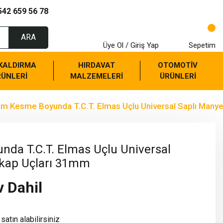
542 659 56 78
ARA
Üye Ol / Giriş Yap
Sepetim
 KALDIRMA
HIRDAVAT
OTOMOTİV
RÜNLERİ
MALZEMELERİ
ÜRÜNLERİ
m Kesme Boyunda T.C.T. Elmas Uçlu Universal Saplı Many
da T.C.T. Elmas Uçlu Universal
tkap Uçları 31mm
v Dahil
satın alabilirsiniz