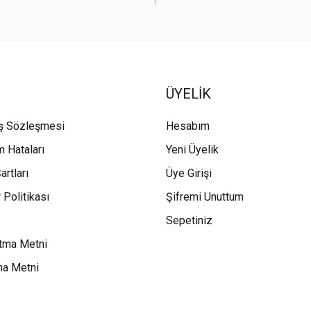
ÜYELİK
ış Sözleşmesi
Hesabım
m Hataları
Yeni Üyelik
artları
Üye Girişi
 Politikası
Şifremi Unuttum
Sepetiniz
tma Metni
ma Metni