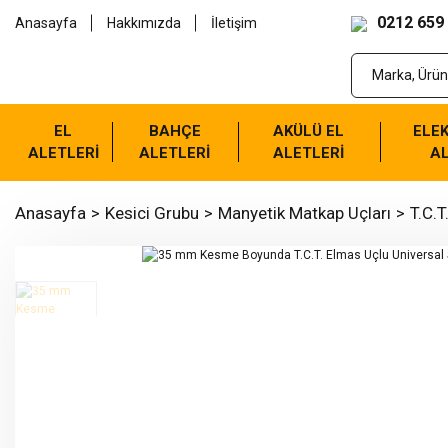
0212 659
Anasayfa
Hakkımızda
İletişim
EL
BAHÇE
AKÜLÜ EL
ELEK
ALETLERİ
ALETLERİ
ALETLERİ
AL
Anasayfa
Kesici Grubu
Manyetik Matkap Uçları
T.C.T