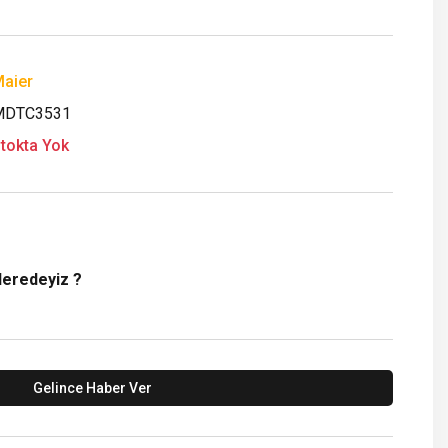
aier
MDTC3531
tokta Yok
Neredeyiz ?
Gelince Haber Ver