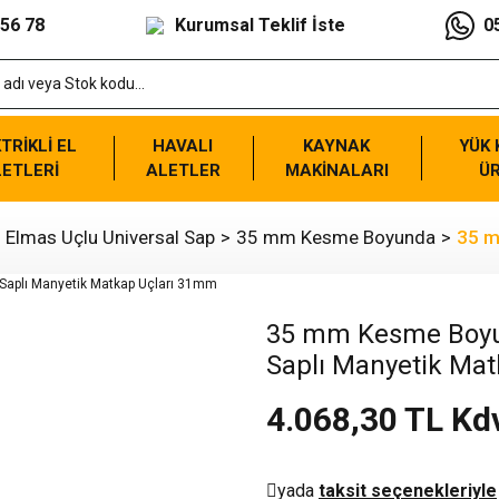
 56 78
Kurumsal Teklif İste
0
TRİKLİ EL
HAVALI
KAYNAK
YÜK
ETLERİ
ALETLER
MAKİNALARI
Ü
. Elmas Uçlu Universal Sap
35 mm Kesme Boyunda
35 m
35 mm Kesme Boyun
Saplı Manyetik Ma
4.068,30 TL Kd
yada
taksit seçenekleriyle