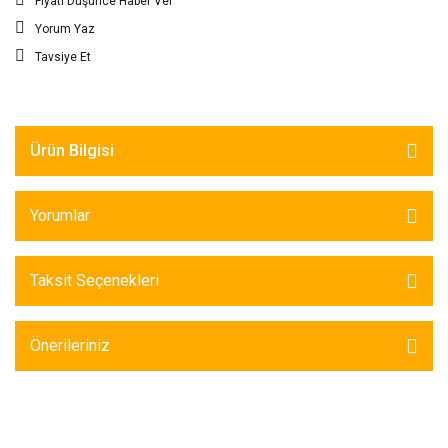
Fiyatı Düşünce Haber Ver
Yorum Yaz
Tavsiye Et
Ürün Bilgisi
Yorumlar
Taksit Seçenekleri
Önerileriniz