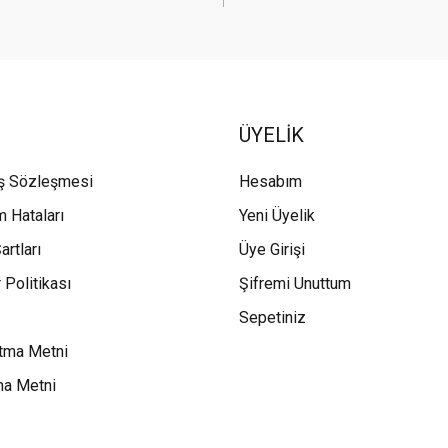
ÜYELİK
ış Sözleşmesi
Hesabım
m Hataları
Yeni Üyelik
artları
Üye Girişi
 Politikası
Şifremi Unuttum
Sepetiniz
tma Metni
ma Metni