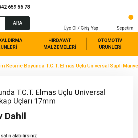
542 659 56 78
ARA
Üye Ol / Giriş Yap
Sepetim
 KALDIRMA
HIRDAVAT
OTOMOTİV
RÜNLERİ
MALZEMELERİ
ÜRÜNLERİ
m Kesme Boyunda T.C.T. Elmas Uçlu Universal Saplı Many
da T.C.T. Elmas Uçlu Universal
tkap Uçları 17mm
v Dahil
satın alabilirsiniz