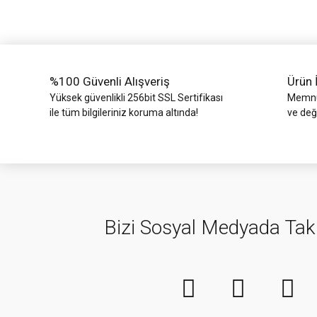
Ürün bilgilerinde hatalar bulunuyor.
Ürün fiyatı diğer sitelerden daha pahalı.
Bu ürüne benzer farklı alternatifler olmalı.
%100 Güvenli Alışveriş
Ürün 
Yüksek güvenlikli 256bit SSL Sertifikası
Memnun
ile tüm bilgileriniz koruma altında!
ve değ
Bizi Sosyal Medyada Tak