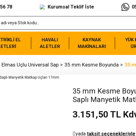
 56 78
Kurumsal Teklif İste
0
TRİKLİ EL
HAVALI
KAYNAK
YÜK
ETLERİ
ALETLER
MAKİNALARI
Ü
. Elmas Uçlu Universal Sap
35 mm Kesme Boyunda
35 m
35 mm Kesme Boyun
Saplı Manyetik Ma
3.151,50 TL Kd
yada
taksit seçenekleriyle