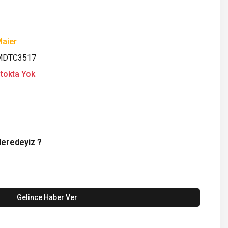
aier
MDTC3517
tokta Yok
Neredeyiz ?
Gelince Haber Ver