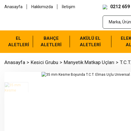
0212 659
Anasayfa
Hakkımızda
İletişim
EL
BAHÇE
AKÜLÜ EL
ELEK
ALETLERİ
ALETLERİ
ALETLERİ
AL
Anasayfa
Kesici Grubu
Manyetik Matkap Uçları
T.C.T