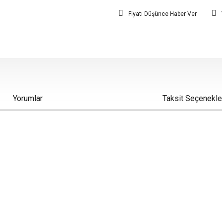
Fiyatı Düşünce Haber Ver
Yorumlar
Taksit Seçenekle
iz gördüğünüz noktaları öneri formunu kullanarak tarafımıza iletebilirsiniz.
Bu ürüne ilk yorumu siz yapın!
Yorum Yaz