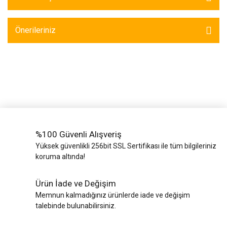
Yük Bantları ve
Ve Teli
Halatlar
Önerileriniz
Zincir Grubu
%100 Güvenli Alışveriş
Yüksek güvenlikli 256bit SSL Sertifikası ile tüm bilgileriniz
koruma altında!
Ürün İade ve Değişim
Memnun kalmadığınız ürünlerde iade ve değişim
talebinde bulunabilirsiniz.