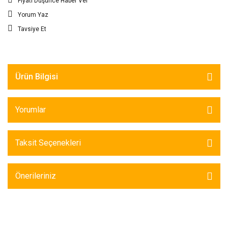
Fiyatı Düşünce Haber Ver
Yorum Yaz
Tavsiye Et
Ürün Bilgisi
Yorumlar
Taksit Seçenekleri
Önerileriniz