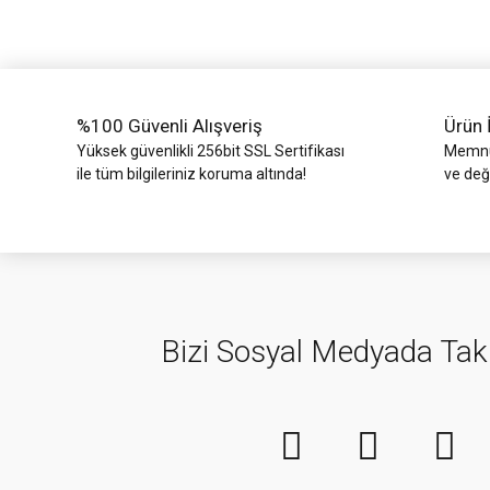
Ürün bilgilerinde hatalar bulunuyor.
Ürün fiyatı diğer sitelerden daha pahalı.
Bu ürüne benzer farklı alternatifler olmalı.
%100 Güvenli Alışveriş
Ürün 
Yüksek güvenlikli 256bit SSL Sertifikası
Memnun
ile tüm bilgileriniz koruma altında!
ve değ
Bizi Sosyal Medyada Tak