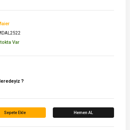
aier
MDAL2522
tokta Var
Neredeyiz ?
Sepete Ekle
Hemen AL