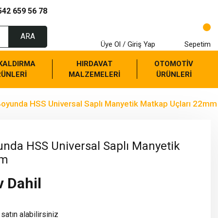
542 659 56 78
ARA
Üye Ol / Giriş Yap
Sepetim
 KALDIRMA
HIRDAVAT
OTOMOTİV
RÜNLERİ
MALZEMELERİ
ÜRÜNLERİ
yunda HSS Universal Saplı Manyetik Matkap Uçları 22mm
da HSS Universal Saplı Manyetik
mm
v Dahil
satın alabilirsiniz