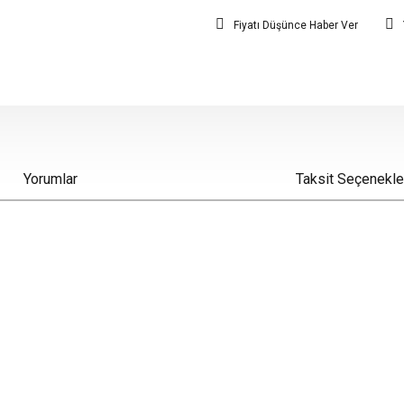
Fiyatı Düşünce Haber Ver
Yorumlar
Taksit Seçenekle
iz gördüğünüz noktaları öneri formunu kullanarak tarafımıza iletebilirsiniz.
Bu ürüne ilk yorumu siz yapın!
Yorum Yaz