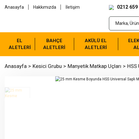
0212 659
Anasayfa
Hakkımızda
İletişim
EL
BAHÇE
AKÜLÜ EL
ELEK
ALETLERİ
ALETLERİ
ALETLERİ
AL
Anasayfa
Kesici Grubu
Manyetik Matkap Uçları
HSS U