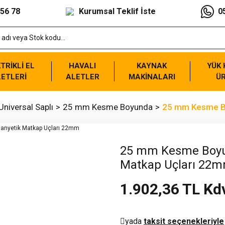
 56 78
Kurumsal Teklif İste
0
TRİKLİ EL
HAVALI
KAYNAK
YÜK
ETLERİ
ALETLER
MAKİNALARI
Ü
niversal Saplı
25 mm Kesme Boyunda
25 mm Kesme Bo
25 mm Kesme Boyun
Matkap Uçları 22
1.902,36 TL Kd
yada
taksit seçenekleriyle