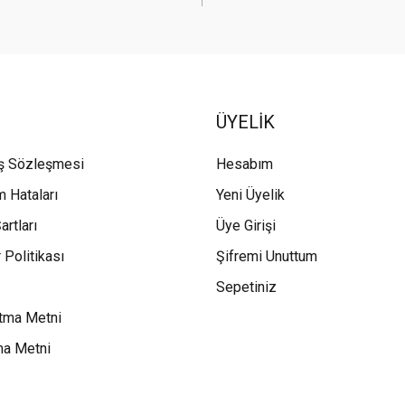
ÜYELİK
ış Sözleşmesi
Hesabım
m Hataları
Yeni Üyelik
artları
Üye Girişi
 Politikası
Şifremi Unuttum
Sepetiniz
tma Metni
ma Metni