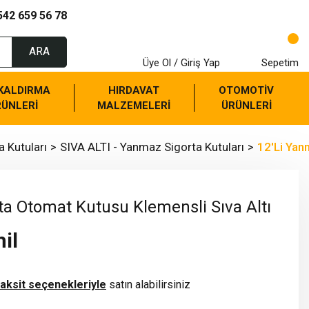
542 659 56 78
ARA
Üye Ol / Giriş Yap
Sepetim
 KALDIRMA
HIRDAVAT
OTOMOTİV
RÜNLERİ
MALZEMELERİ
ÜRÜNLERİ
 Kutuları
SIVA ALTI - Yanmaz Sigorta Kutuları
12'Li Yan
ta Otomat Kutusu Klemensli Sıva Altı
il
taksit seçenekleriyle
satın alabilirsiniz