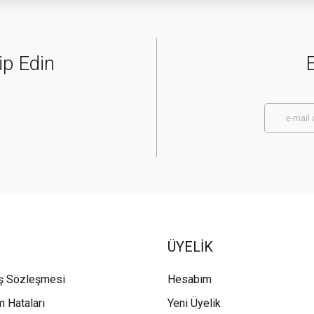
ip Edin
E
ÜYELİK
ış Sözleşmesi
Hesabım
m Hataları
Yeni Üyelik