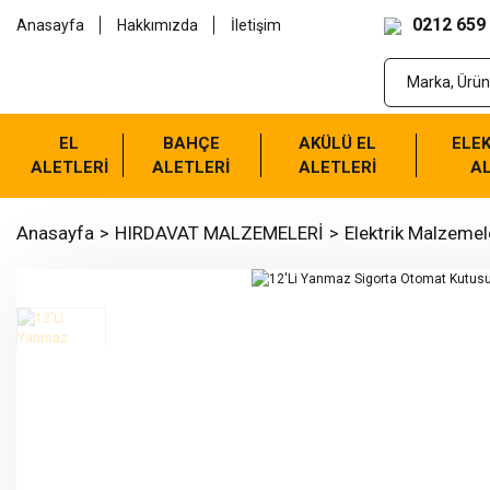
0212 659
Anasayfa
Hakkımızda
İletişim
EL
BAHÇE
AKÜLÜ EL
ELEK
ALETLERİ
ALETLERİ
ALETLERİ
AL
Anasayfa
HIRDAVAT MALZEMELERİ
Elektrik Malzemel