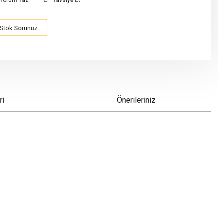
Yorum Yaz
Tavsiye Et
Stok Sorunuz...
ri
Önerileriniz