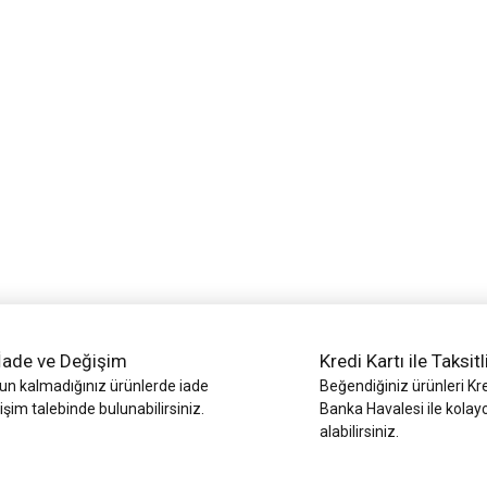
iz gördüğünüz noktaları öneri formunu kullanarak tarafımıza iletebilirsiniz.
Bu ürüne ilk yorumu siz yapın!
Yorum Yaz
İade ve Değişim
Kredi Kartı ile Taksitl
 kalmadığınız ürünlerde iade
Beğendiğiniz ürünleri Kre
işim talebinde bulunabilirsiniz.
Banka Havalesi ile kolay
alabilirsiniz.
Gönder