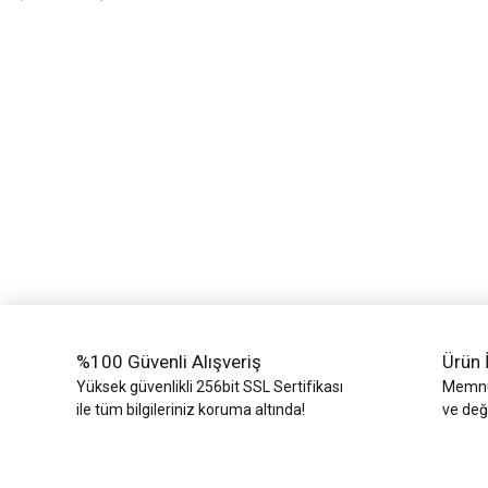
Bu ürünün fiyat bilgisi, resim, ürün açıklamalarında ve diğer konularda yeters
Görüş ve önerileriniz için teşekkür ederiz.
Ürün resmi kalitesiz, bozuk veya görüntülenemiyor.
Ürün açıklamasında eksik bilgiler bulunuyor.
Ürün bilgilerinde hatalar bulunuyor.
Ürün fiyatı diğer sitelerden daha pahalı.
Bu ürüne benzer farklı alternatifler olmalı.
%100 Güvenli Alışveriş
Ürün 
Yüksek güvenlikli 256bit SSL Sertifikası
Memnun
ile tüm bilgileriniz koruma altında!
ve değ