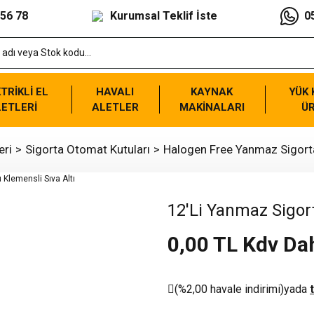
 56 78
Kurumsal Teklif İste
0
TRİKLİ EL
HAVALI
KAYNAK
YÜK
ETLERİ
ALETLER
MAKİNALARI
Ü
eri
Sigorta Otomat Kutuları
Halogen Free Yanmaz Sigorta
12'Li Yanmaz Sigor
0,00 TL Kdv Dah
(%2,00 havale indirimi)
yada