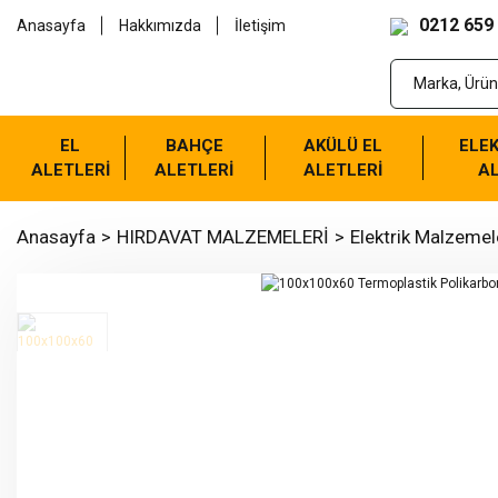
0212 659
Anasayfa
Hakkımızda
İletişim
EL
BAHÇE
AKÜLÜ EL
ELEK
ALETLERİ
ALETLERİ
ALETLERİ
AL
Anasayfa
HIRDAVAT MALZEMELERİ
Elektrik Malzemel