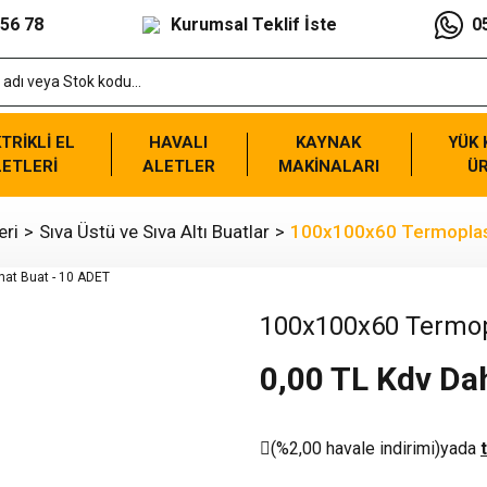
 56 78
Kurumsal Teklif İste
0
TRİKLİ EL
HAVALI
KAYNAK
YÜK
ETLERİ
ALETLER
MAKİNALARI
Ü
eri
Sıva Üstü ve Sıva Altı Buatlar
100x100x60 Termoplast
100x100x60 Termopl
0,00 TL Kdv Dah
(%2,00 havale indirimi)
yada