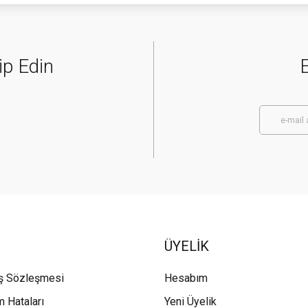
ip Edin
E
ÜYELİK
ış Sözleşmesi
Hesabım
m Hataları
Yeni Üyelik