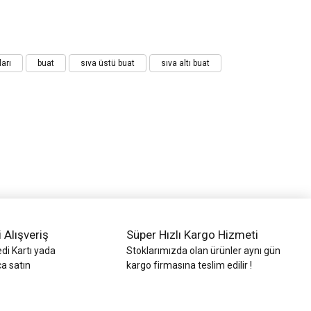
ları
buat
sıva üstü buat
sıva altı buat
i Alışveriş
Süper Hızlı Kargo Hizmeti
di Kartı yada
Stoklarımızda olan ürünler aynı gün
ca satın
kargo firmasına teslim edilir !