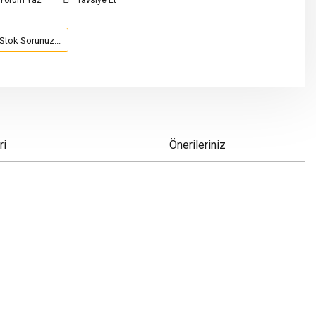
Yorum Yaz
Tavsiye Et
Stok Sorunuz...
ri
Önerileriniz