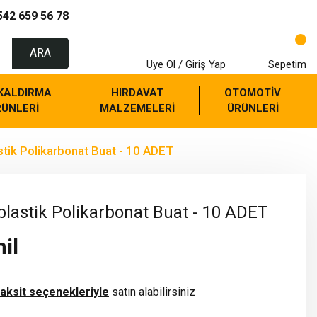
542 659 56 78
ARA
Üye Ol / Giriş Yap
Sepetim
 KALDIRMA
HIRDAVAT
OTOMOTİV
RÜNLERİ
MALZEMELERİ
ÜRÜNLERİ
ik Polikarbonat Buat - 10 ADET
astik Polikarbonat Buat - 10 ADET
il
taksit seçenekleriyle
satın alabilirsiniz