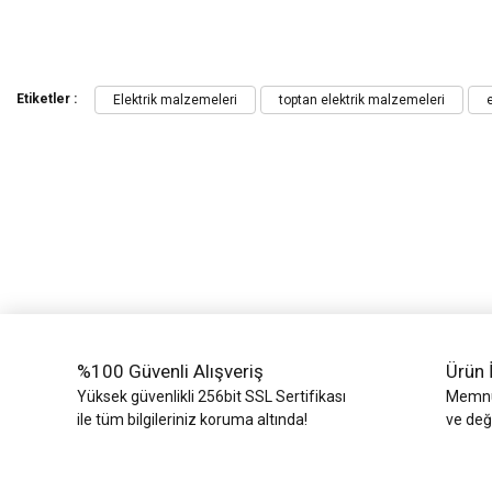
Bu ürünün fiyat bilgisi, resim, ürün açıklamalarında ve diğer konularda yeters
Görüş ve önerileriniz için teşekkür ederiz.
Etiketler :
Elektrik malzemeleri
toptan elektrik malzemeleri
e
Ürün resmi kalitesiz, bozuk veya görüntülenemiyor.
Ürün açıklamasında eksik bilgiler bulunuyor.
Ürün bilgilerinde hatalar bulunuyor.
Ürün fiyatı diğer sitelerden daha pahalı.
Bu ürüne benzer farklı alternatifler olmalı.
%100 Güvenli Alışveriş
Ürün 
Yüksek güvenlikli 256bit SSL Sertifikası
Memnun
ile tüm bilgileriniz koruma altında!
ve değ