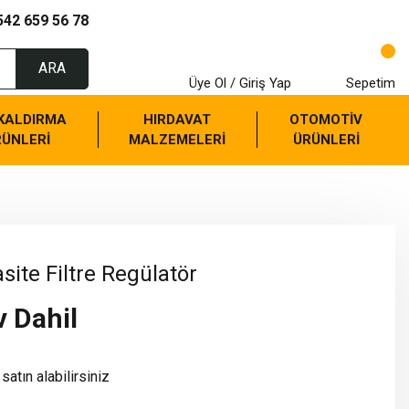
542 659 56 78
ARA
Üye Ol / Giriş Yap
Sepetim
 KALDIRMA
HIRDAVAT
OTOMOTİV
RÜNLERİ
MALZEMELERİ
ÜRÜNLERİ
ite Filtre Regülatör
v Dahil
satın alabilirsiniz