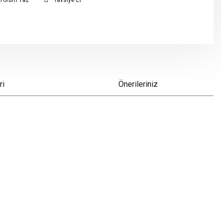
Yorum Yaz
Tavsiye Et
ri
Önerileriniz