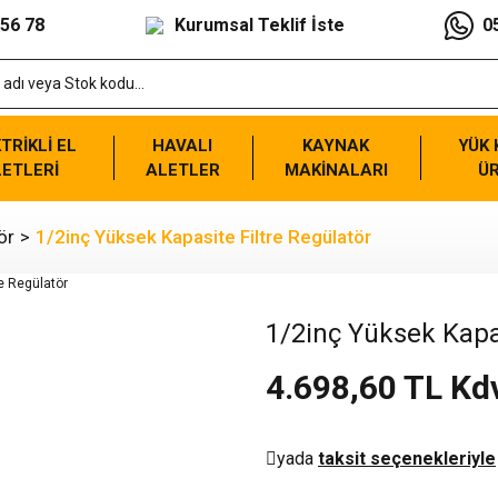
 56 78
Kurumsal Teklif İste
0
TRİKLİ EL
HAVALI
KAYNAK
YÜK
ETLERİ
ALETLER
MAKİNALARI
Ü
ör
1/2inç Yüksek Kapasite Filtre Regülatör
1/2inç Yüksek Kapas
4.698,60 TL Kd
yada
taksit seçenekleriyle