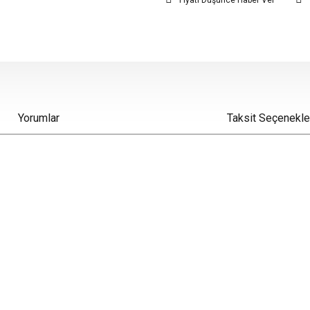
Fiyatı Düşünce Haber Ver
Yorumlar
Taksit Seçenekle
iz gördüğünüz noktaları öneri formunu kullanarak tarafımıza iletebilirsiniz.
Bu ürüne ilk yorumu siz yapın!
Yorum Yaz