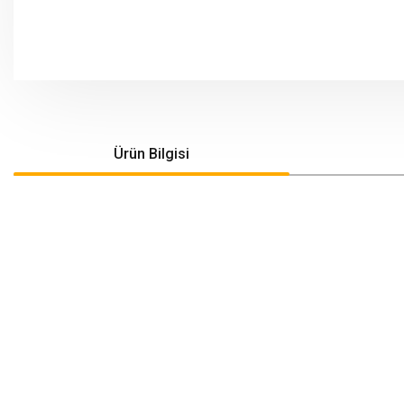
Ürün Bilgisi
Bu ürünün fiyat bilgisi, resim, ürün açıklamalarında ve diğer konularda yeters
Görüş ve önerileriniz için teşekkür ederiz.
Ürün resmi kalitesiz, bozuk veya görüntülenemiyor.
Ürün açıklamasında eksik bilgiler bulunuyor.
Ürün bilgilerinde hatalar bulunuyor.