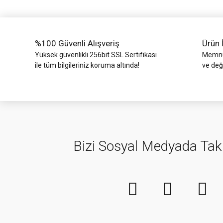
Ürün fiyatı diğer sitelerden daha pahalı.
Bu ürüne benzer farklı alternatifler olmalı.
%100 Güvenli Alışveriş
Ürün 
Yüksek güvenlikli 256bit SSL Sertifikası
Memnun
ile tüm bilgileriniz koruma altında!
ve değ
Bizi Sosyal Medyada Tak