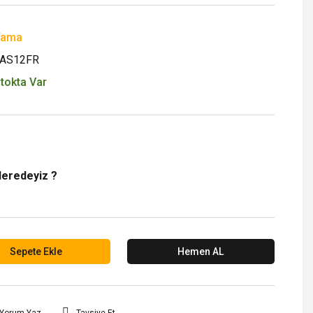
Yama
AS12FR
tokta Var
Neredeyiz ?
Sepete Ekle
Hemen AL