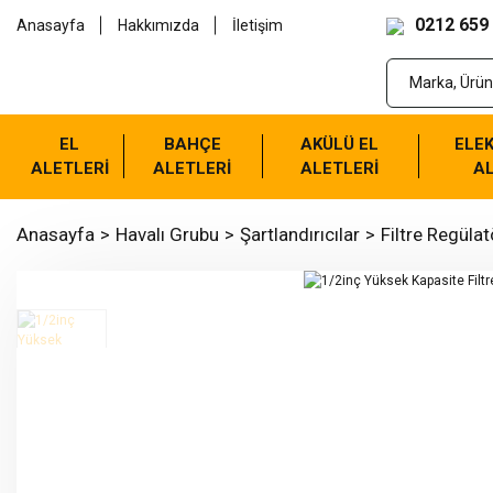
0212 659
Anasayfa
Hakkımızda
İletişim
EL
BAHÇE
AKÜLÜ EL
ELEK
ALETLERİ
ALETLERİ
ALETLERİ
AL
Anasayfa
Havalı Grubu
Şartlandırıcılar
Filtre Regülat