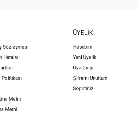
ÜYELİK
ış Sözleşmesi
Hesabım
m Hataları
Yeni Üyelik
artları
Üye Girişi
 Politikası
Şifremi Unuttum
Sepetiniz
tma Metni
ma Metni