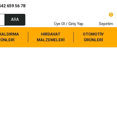
542 659 56 78
0
ARA
Üye Ol / Giriş Yap
Sepetim
 KALDIRMA
HIRDAVAT
OTOMOTİV
RÜNLERİ
MALZEMELERİ
ÜRÜNLERİ