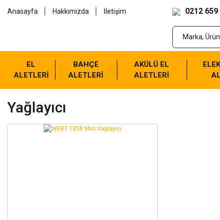
0212 659
Anasayfa
Hakkımızda
İletişim
EL
BAHÇE
AKÜLÜ EL
ELEK
ALETLERİ
ALETLERİ
ALETLERİ
AL
Yağlayıcı