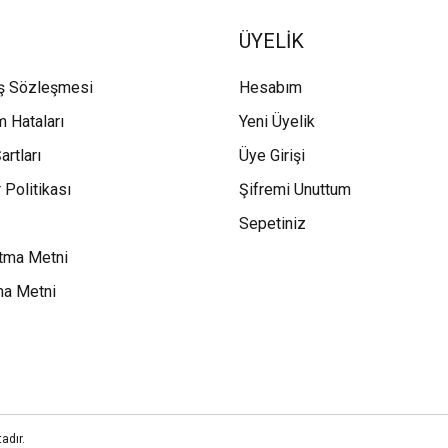
ÜYELİK
ış Sözleşmesi
Hesabım
m Hataları
Yeni Üyelik
artları
Üye Girişi
 Politikası
Şifremi Unuttum
Sepetiniz
tma Metni
ma Metni
adır.