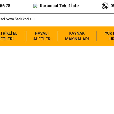
 56 78
Kurumsal Teklif İste
0
TRİKLİ EL
HAVALI
KAYNAK
YÜK
ETLERİ
ALETLER
MAKİNALARI
Ü